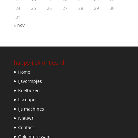
24
25
26
27
28
29
30
31
« nov
happy-ijsklontjes.nl
Home
IJsvormpjes
Koelboxen
IJscoupes
IJs machines
Nieuws
Contact
Ook interessant