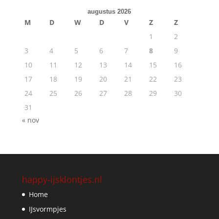
augustus 2026
M
D
W
D
V
Z
Z
1
2
3
4
5
6
7
8
9
10
11
12
13
14
15
16
17
18
19
20
21
22
23
24
25
26
27
28
29
30
31
« nov
happy-ijsklontjes.nl
Home
IJsvormpjes